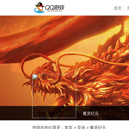
|
首页
魔灵纪元
您现在的位置是：
首页
>
页游
>
魔灵纪元