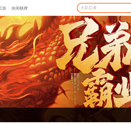
|
页游
休闲棋牌