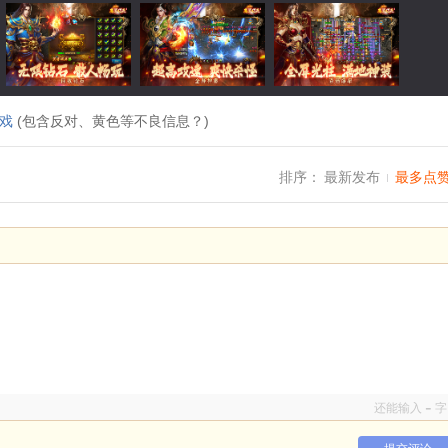
戏
(包含反对、黄色等不良信息？)
排序：
最新发布
最多点
-
还能输入
字