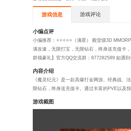
游戏评论
游戏信息
小编点评
小编推荐：⭐⭐⭐⭐⭐（满星） 殿堂级3D MM
满攻速，无限打宝，无限钻石，终身送充值卡，满V不是梦，人人当大哥！ -
群领豪礼】官方QQ交流群：877282589 如
内容介绍
《魔灵纪元》是一款高爆打金网游。经典战、法
限钻石，终身送充值卡。通过丰富的PVE以及
游戏截图