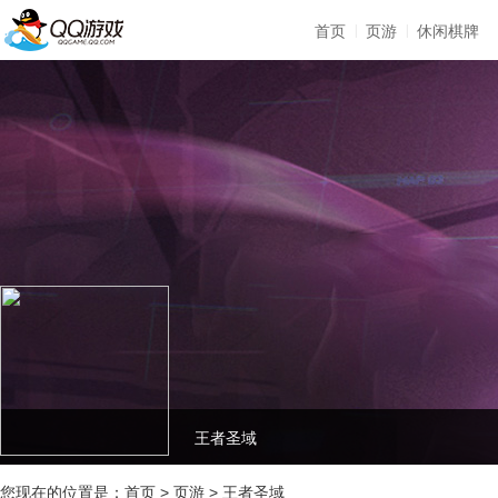
|
|
首页
页游
休闲棋牌
王者圣域
您现在的位置是：
首页
>
页游
>
王者圣域